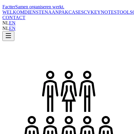
Factter
Samen organiseren werkt
.
WELKOM
DIENSTEN
AANPAK
CASES
CV
KEYNOTES
TOOLS
CONTACT
NL
EN
NL
EN