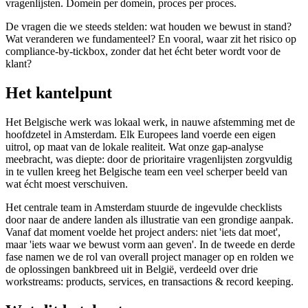
vragenlijsten. Domein per domein, proces per proces.
De vragen die we steeds stelden: wat houden we bewust in stand?
Wat veranderen we fundamenteel? En vooral, waar zit het risico op
compliance-by-tickbox, zonder dat het écht beter wordt voor de
klant?
Het kantelpunt
Het Belgische werk was lokaal werk, in nauwe afstemming met de
hoofdzetel in Amsterdam. Elk Europees land voerde een eigen
uitrol, op maat van de lokale realiteit. Wat onze gap-analyse
meebracht, was diepte: door de prioritaire vragenlijsten zorgvuldig
in te vullen kreeg het Belgische team een veel scherper beeld van
wat écht moest verschuiven.
Het centrale team in Amsterdam stuurde de ingevulde checklists
door naar de andere landen als illustratie van een grondige aanpak.
Vanaf dat moment voelde het project anders: niet 'iets dat moet',
maar 'iets waar we bewust vorm aan geven'. In de tweede en derde
fase namen we de rol van overall project manager op en rolden we
de oplossingen bankbreed uit in België, verdeeld over drie
workstreams: products, services, en transactions & record keeping.