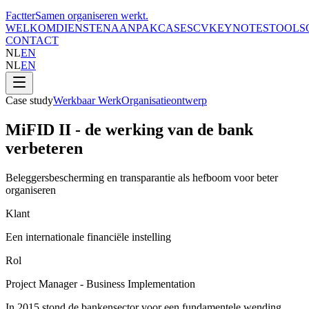
Factter
Samen organiseren werkt
.
WELKOM
DIENSTEN
AANPAK
CASES
CV
KEYNOTES
TOOLS
CONTACT
NL
EN
NL
EN
Case study
Werkbaar Werk
Organisatieontwerp
MiFID II - de werking van de bank
verbeteren
Beleggersbescherming en transparantie als hefboom voor beter
organiseren
Klant
Een internationale financiële instelling
Rol
Project Manager - Business Implementation
In 2015 stond de bankensector voor een fundamentele wending.