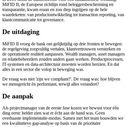
MiFID II, de Europese richtlijn rond beleggersbescherming en
transparantie, kwam eraan en zou diep ingrijpen op de hele
waardeketen: van productontwikkeling tot transaction reporting, van
klantcommunicatie tot governance.
De uitdaging
MiFID II vroeg de bank om gelijktijdig op drie fronten te bewegen:
de regelgeving zorgvuldig vertalen, klantvertrouwen versterken en
de operationele realiteit aanpassen. Wealth managers, asset managers
en relatiebeheerders zouden anders gaan werken. Productprocessen,
IT-systemen en data-architectuur moesten worden herzien. En dat
alles in een sector die volop in beweging was.
De vraag was niet 'zijn we compliant?'. De vraag was: hoe blijven
we mensgericht én performant, terwijl alles verandert?
De aanpak
Als projectmanager van de eerste fase kozen we bewust voor één
ding eerst: helder zien wat er écht aan de hand was. Geen
overhaaste implementatie-modus. Samen met het team bouwden we
een kwalitatieve gap-analyse op basis van de prioritaire