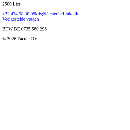
2500 Lier
+32 474 98 30 05
kris@factter.be
LinkedIn
Veelgestelde vragen
BTW BE 0735.580.296
©
2026
Factter BV