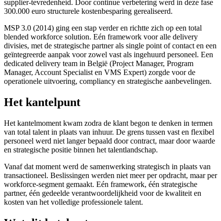
supplier-tevredenheid. Door continue verbetering werd in deze fase
300.000 euro structurele kostenbesparing gerealiseerd.
MSP 3.0 (2014) ging een stap verder en richtte zich op een total
blended workforce solution. Eén framework voor alle delivery
divisies, met de strategische partner als single point of contact en een
geïntegreerde aanpak voor zowel vast als ingehuurd personeel. Een
dedicated delivery team in België (Project Manager, Program
Manager, Account Specialist en VMS Expert) zorgde voor de
operationele uitvoering, compliancy en strategische aanbevelingen.
Het kantelpunt
Het kantelmoment kwam zodra de klant begon te denken in termen
van total talent in plaats van inhuur. De grens tussen vast en flexibel
personeel werd niet langer bepaald door contract, maar door waarde
en strategische positie binnen het talentlandschap.
Vanaf dat moment werd de samenwerking strategisch in plaats van
transactioneel. Beslissingen werden niet meer per opdracht, maar per
workforce-segment gemaakt. Eén framework, één strategische
partner, één gedeelde verantwoordelijkheid voor de kwaliteit en
kosten van het volledige professionele talent.