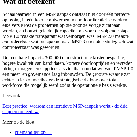
Wat dit betekent
Schaalbaarheid in een MSP-aanpak ontstaat niet door één perfecte
oplossing in één keer te ontwerpen, maar door iteratief te werken:
elke versie lost de problemen op die door de vorige zichtbaar
werden, en bouwt geleidelijk capaciteit op voor de volgende stap.
MSP 1.0 maakte transparant wat verborgen was. MSP 2.0 maakte
controleerbaar wat transparant was. MSP 3.0 maakte strategisch wat
controleerbaar was geworden.
De meetbare impact - 300.000 euro structurele kostenbesparing,
hogere kwaliteit van kandidaten, kortere doorlooptijden en tevreden
hiring managers en suppliers - is zichtbaar omdat we vanaf MSP 1.0
een meet- en governance-laag inbouwden. De grootste waarde zat
echter in iets onmeetbaars: de strategische dialoog over total
workforce die mogelijk werd zodra de operationele basis werkte.
Lees ook
Best practice: waarom een iteratieve MSP-aanpak werkt - de drie
stappen ontleed
→
Meer op de blog
Niemand telt op
→