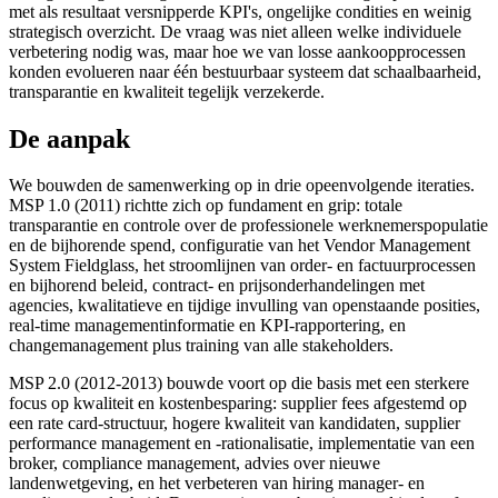
met als resultaat versnipperde KPI's, ongelijke condities en weinig
strategisch overzicht. De vraag was niet alleen welke individuele
verbetering nodig was, maar hoe we van losse aankoopprocessen
konden evolueren naar één bestuurbaar systeem dat schaalbaarheid,
transparantie en kwaliteit tegelijk verzekerde.
De aanpak
We bouwden de samenwerking op in drie opeenvolgende iteraties.
MSP 1.0 (2011) richtte zich op fundament en grip: totale
transparantie en controle over de professionele werknemerspopulatie
en de bijhorende spend, configuratie van het Vendor Management
System Fieldglass, het stroomlijnen van order- en factuurprocessen
en bijhorend beleid, contract- en prijsonderhandelingen met
agencies, kwalitatieve en tijdige invulling van openstaande posities,
real-time managementinformatie en KPI-rapportering, en
changemanagement plus training van alle stakeholders.
MSP 2.0 (2012-2013) bouwde voort op die basis met een sterkere
focus op kwaliteit en kostenbesparing: supplier fees afgestemd op
een rate card-structuur, hogere kwaliteit van kandidaten, supplier
performance management en -rationalisatie, implementatie van een
broker, compliance management, advies over nieuwe
landenwetgeving, en het verbeteren van hiring manager- en