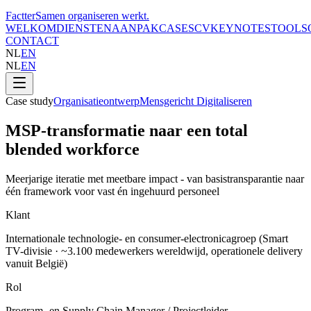
Factter
Samen organiseren werkt
.
WELKOM
DIENSTEN
AANPAK
CASES
CV
KEYNOTES
TOOLS
CONTACT
NL
EN
NL
EN
Case study
Organisatieontwerp
Mensgericht Digitaliseren
MSP-transformatie naar een total
blended workforce
Meerjarige iteratie met meetbare impact - van basistransparantie naar
één framework voor vast én ingehuurd personeel
Klant
Internationale technologie- en consumer-electronicagroep (Smart
TV-divisie · ~3.100 medewerkers wereldwijd, operationele delivery
vanuit België)
Rol
Program- en Supply Chain Manager / Projectleider