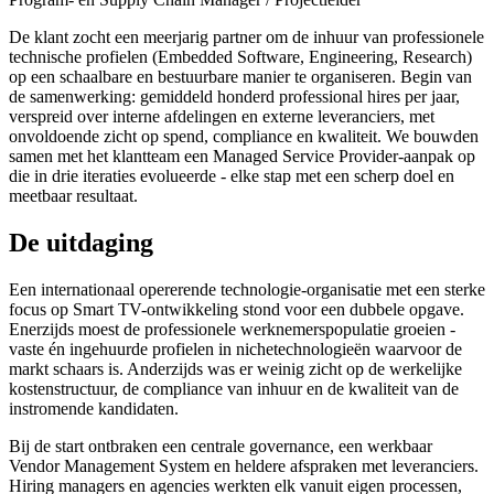
De klant zocht een meerjarig partner om de inhuur van professionele
technische profielen (Embedded Software, Engineering, Research)
op een schaalbare en bestuurbare manier te organiseren. Begin van
de samenwerking: gemiddeld honderd professional hires per jaar,
verspreid over interne afdelingen en externe leveranciers, met
onvoldoende zicht op spend, compliance en kwaliteit. We bouwden
samen met het klantteam een Managed Service Provider-aanpak op
die in drie iteraties evolueerde - elke stap met een scherp doel en
meetbaar resultaat.
De uitdaging
Een internationaal opererende technologie-organisatie met een sterke
focus op Smart TV-ontwikkeling stond voor een dubbele opgave.
Enerzijds moest de professionele werknemerspopulatie groeien -
vaste én ingehuurde profielen in nichetechnologieën waarvoor de
markt schaars is. Anderzijds was er weinig zicht op de werkelijke
kostenstructuur, de compliance van inhuur en de kwaliteit van de
instromende kandidaten.
Bij de start ontbraken een centrale governance, een werkbaar
Vendor Management System en heldere afspraken met leveranciers.
Hiring managers en agencies werkten elk vanuit eigen processen,