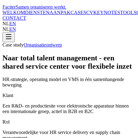
Factter
Samen organiseren werkt
.
WELKOM
DIENSTEN
AANPAK
CASES
CV
KEYNOTES
TOOLS
CONTACT
NL
EN
NL
EN
Case study
Organisatieontwerp
Naar total talent management - een
shared service center voor flexibele inzet
HR-strategie, operating model en VMS in één samenhangende
beweging
Klant
Een R&D- en productiesite voor elektronische apparatuur binnen
een internationale groep, actief in B2B en B2C
Rol
Verantwoordelijke voor HR service delivery en supply chain
management