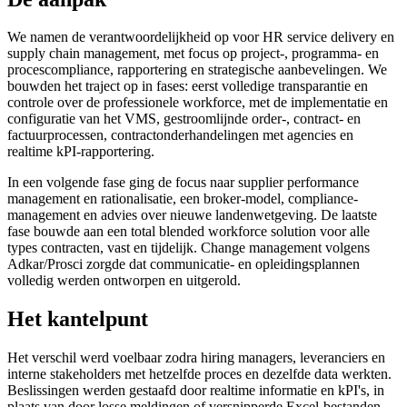
We namen de verantwoordelijkheid op voor HR service delivery en
supply chain management, met focus op project-, programma- en
procescompliance, rapportering en strategische aanbevelingen. We
bouwden het traject op in fases: eerst volledige transparantie en
controle over de professionele workforce, met de implementatie en
configuratie van het VMS, gestroomlijnde order-, contract- en
factuurprocessen, contractonderhandelingen met agencies en
realtime kPI-rapportering.
In een volgende fase ging de focus naar supplier performance
management en rationalisatie, een broker-model, compliance-
management en advies over nieuwe landenwetgeving. De laatste
fase bouwde aan een total blended workforce solution voor alle
types contracten, vast en tijdelijk. Change management volgens
Adkar/Prosci zorgde dat communicatie- en opleidingsplannen
volledig werden ontworpen en uitgerold.
Het kantelpunt
Het verschil werd voelbaar zodra hiring managers, leveranciers en
interne stakeholders met hetzelfde proces en dezelfde data werkten.
Beslissingen werden gestaafd door realtime informatie en kPI's, in
plaats van door losse meldingen of versnipperde Excel-bestanden.