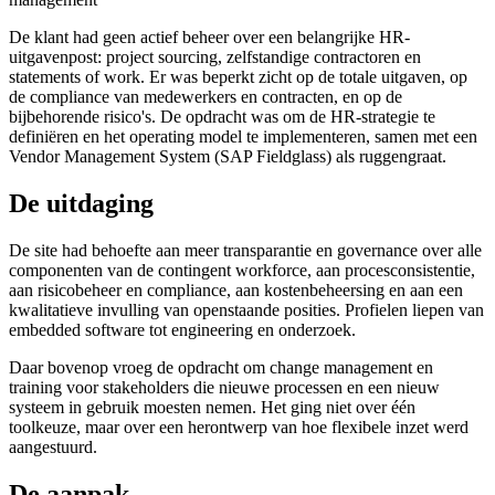
De klant had geen actief beheer over een belangrijke HR-
uitgavenpost: project sourcing, zelfstandige contractoren en
statements of work. Er was beperkt zicht op de totale uitgaven, op
de compliance van medewerkers en contracten, en op de
bijbehorende risico's. De opdracht was om de HR-strategie te
definiëren en het operating model te implementeren, samen met een
Vendor Management System (SAP Fieldglass) als ruggengraat.
De uitdaging
De site had behoefte aan meer transparantie en governance over alle
componenten van de contingent workforce, aan procesconsistentie,
aan risicobeheer en compliance, aan kostenbeheersing en aan een
kwalitatieve invulling van openstaande posities. Profielen liepen van
embedded software tot engineering en onderzoek.
Daar bovenop vroeg de opdracht om change management en
training voor stakeholders die nieuwe processen en een nieuw
systeem in gebruik moesten nemen. Het ging niet over één
toolkeuze, maar over een herontwerp van hoe flexibele inzet werd
aangestuurd.
De aanpak