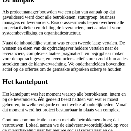
Als projectmanager bouwden we een plan van aanpak op dat
gevalideerd werd door alle betrokkenen: stuurgroep, business
managers en leveranciers. Risico-assessments liepen overheen alle
projectactiviteiten en richting de leveranciers, met aandacht voor
systeembeveiliging en organisatiestructuur.
Naast de inhoudelijke sturing was er een tweede laag: vertalen. De
wensen en eisen van de opdrachtgever heldere vertalen naar de
leveranciers, complexe situaties pragmatisch en begrijpbaar maken
voor de opdrachtgever, en leveranciers actief sturen zodat hun acties
strookten met de klantverwachting. We onderhandelden bovendien
actief op de offertes om de gemaakte afspraken scherp te houden.
Het kantelpunt
Het kantelpunt was het moment waarop alle betrokkenen, intern en
bij de leveranciers, één gedeeld beeld hadden van wat er moest
gebeuren, in welke volgorde en met welke afhankelijkheden. Vanaf
dat moment werd het project bestuurbaar in plaats van complex.
Continue communicatie naar en met alle betrokkenen droeg dat
vertrouwen. Lokaal namen we de eindverantwoordelijkheid op voor
de overschakeling naar het nieuwe sociaal secretariaat en de