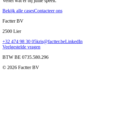
Vertel wat er bij jullie speelt.
Bekijk alle cases
Contacteer ons
Factter BV
2500 Lier
+32 474 98 30 05
kris@factter.be
LinkedIn
Veelgestelde vragen
BTW BE 0735.580.296
©
2026
Factter BV