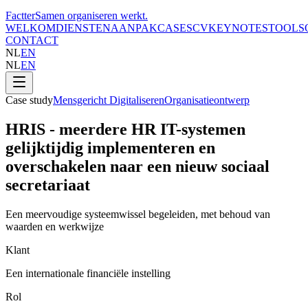
Factter
Samen organiseren werkt
.
WELKOM
DIENSTEN
AANPAK
CASES
CV
KEYNOTES
TOOLS
CONTACT
NL
EN
NL
EN
Case study
Mensgericht Digitaliseren
Organisatieontwerp
HRIS - meerdere HR IT-systemen
gelijktijdig implementeren en
overschakelen naar een nieuw sociaal
secretariaat
Een meervoudige systeemwissel begeleiden, met behoud van
waarden en werkwijze
Klant
Een internationale financiële instelling
Rol